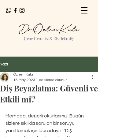
Yazı
Özlem Kula
18 May 2023
1 dakikada okunur
Diş Beyazlatma: Güvenli ve
Etkili mi?
Merhaba, değerli okurlarımız! Bugün 
sizlere sıklıkla sorulan bir soruyu 
yanıtlamak için buradayız: "Diş 